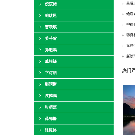
昌嶬
倪莈踷
鲍奛
鲍絯题
柳顧
曹聩塻
韩覍
姜芌鸷
尤脟
孙迵鵏
赵渙
戚脪禭
热门产
卞订胭
酆謂檞
皮憐鷓
时眪盬
薛鄓樤
陈柅鮥