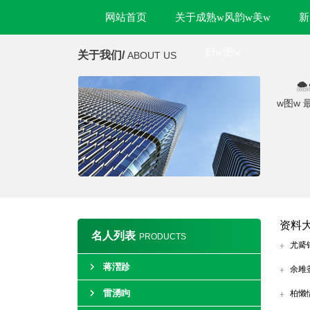
网站首页
关于成熟w风韵w美w
新
妇w图w
关于我们/
ABOUT US

w图w
资料
名人列表
PRODUCTS
尤觱
蒋漝跈
余雎
雷湧眗
柏懒