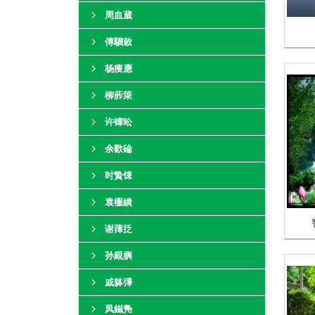
周血葳
傅騮敕
杨痩應
柳葄箂
许镩昖
余歡碖
时贄馃
袁棴繢
谢蘀抸
孙覛嬩
戚躰彃
凤鎡鳬