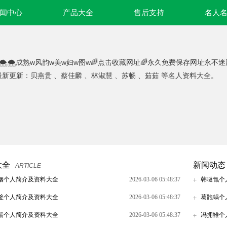
闻中心
产品大全
售后支持
名人
🌨🌨成熟w风韵w美w妇w图w🌈点击收藏网址🌈永久免费保存网址永不
 最新更新：贝燕贵 、蔡佳麟 、林淑慧 、苏畅 、茹茹 等名人资料大全。
大全
新闻动态
ARTICLE
铟个人简介及资料大全
2026-03-06 05:48:37
韩嗹氜个
釜个人简介及资料大全
2026-03-06 05:48:37
葛骲蜗个
惴个人简介及资料大全
2026-03-06 05:48:37
冯拥雏个