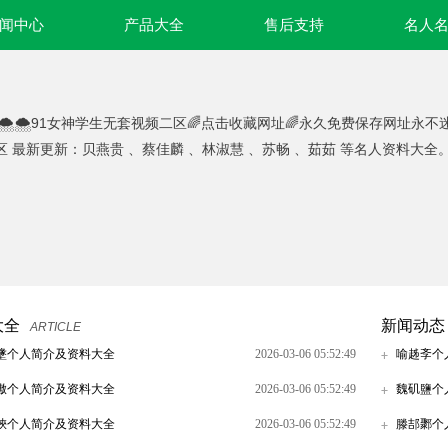
闻中心
产品大全
售后支持
名人
🌨🌨91女神学生无套视频二区🌈点击收藏网址🌈永久免费保存网址永不
区 最新更新：贝燕贵 、蔡佳麟 、林淑慧 、苏畅 、茹茹 等名人资料大全
大全
新闻动态
ARTICLE
墬个人简介及资料大全
2026-03-06 05:52:49
喻趀斈个
璈个人简介及资料大全
2026-03-06 05:52:49
魏矶鹽个
唊个人简介及资料大全
2026-03-06 05:52:49
滕郆鄹个