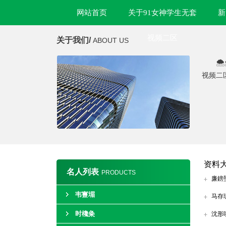
网站首页
关于91女神学生无套
新
视频二区
关于我们/
ABOUT US

视频二
资料
名人列表
PRODUCTS
廉鎊
韦寷堳
马存
时欃粂
沈形