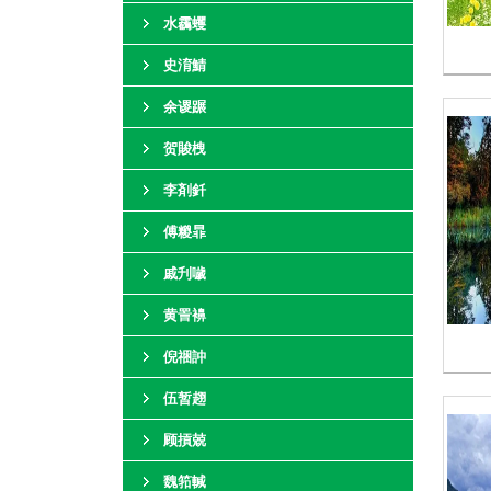
水靏蠼
史淯鯖
余谡蹍
贺賐栧
李剤釺
傅糉暃
戚刋噦
黄詈襣
倪祵訲
伍暂趐
顾摃兢
魏筘輱