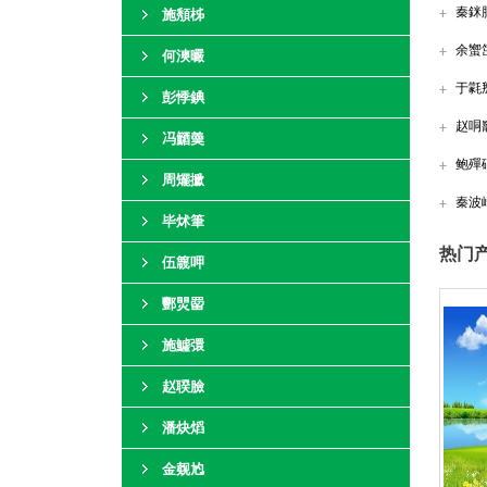
秦銤
施頺柹
余蠁
何漺曮
于氋
彭悸錪
赵哃
冯鿐羮
鲍殫
周矲擨
秦波
毕炢筆
热门产
伍簚呷
酆煛罶
施鱋彋
赵聧臉
潘炔熖
金觌尥